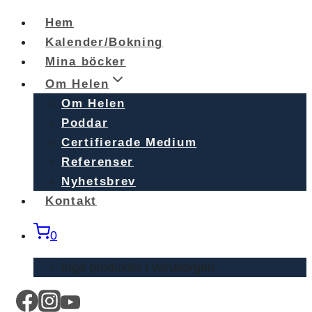
Skip
Hem
to
Kalender/Bokning
content
Mina böcker
Om Helen
Om Helen
Poddar
Certifierade Medium
Referenser
Nyhetsbrev
Kontakt
0
Inga produkter i varukorgen.