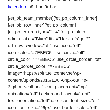
Kommer regelbundet till Centret, titta i
kalendern
när han är här
[/et_pb_team_member][/et_pb_column_inner]
[/et_pb_row_inner][/et_pb_column]
[et_pb_column type=”1_4″][et_pb_blurb
admin_label=”Blurb” title=”Har du frågor?”
url_new_window=”off” use_icon=”off”
icon_color=”#7EBEC5″ use_circle=”off”
circle_color=”#7EBEC5″ use_circle_border=”off”
circle_border_color=”#7EBEC5″
image=”https://spirituelltcenter.se/wp-
content/uploads/2016/11/ui-64px-outline-
3_phone-call.png” icon_placement=”top”
animation=”off” background_layout=”light”
text_orientation=”left” use_icon_font_size=”off”
icon_font_size=”96px” use_border_color=”off”