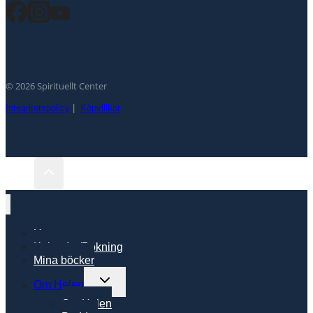
© 2026 Spirituellt Center
Integritetspolicy
|
Köpvillkor
Hem
Kalender/Bokning
Mina böcker
Toggle
Om Helen
child
Om Helen
menu