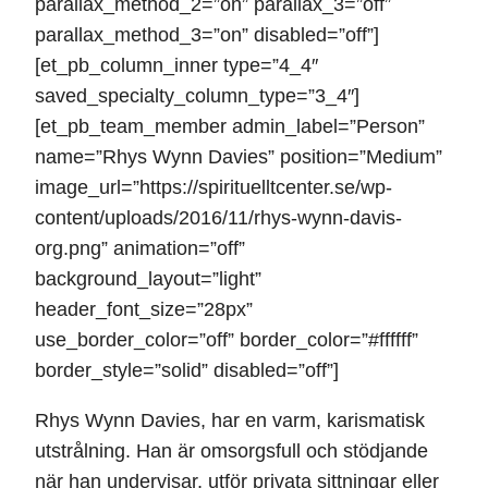
parallax_method_2=”on” parallax_3=”off”
parallax_method_3=”on” disabled=”off”]
[et_pb_column_inner type=”4_4″
saved_specialty_column_type=”3_4″]
[et_pb_team_member admin_label=”Person”
name=”Rhys Wynn Davies” position=”Medium”
image_url=”https://spirituelltcenter.se/wp-
content/uploads/2016/11/rhys-wynn-davis-
org.png” animation=”off”
background_layout=”light”
header_font_size=”28px”
use_border_color=”off” border_color=”#ffffff”
border_style=”solid” disabled=”off”]
Rhys Wynn Davies, har en varm, karismatisk
utstrålning. Han är omsorgsfull och stödjande
när han undervisar, utför privata sittningar eller