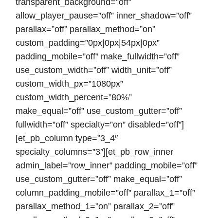
transparent_background=”off”
allow_player_pause=”off” inner_shadow=”off”
parallax=”off” parallax_method=”on”
custom_padding=”0px|0px|54px|0px”
padding_mobile=”off” make_fullwidth=”off”
use_custom_width=”off” width_unit=”off”
custom_width_px=”1080px”
custom_width_percent=”80%”
make_equal=”off” use_custom_gutter=”off”
fullwidth=”off” specialty=”on” disabled=”off”]
[et_pb_column type=”3_4″
specialty_columns=”3″][et_pb_row_inner
admin_label=”row_inner” padding_mobile=”off”
use_custom_gutter=”off” make_equal=”off”
column_padding_mobile=”off” parallax_1=”off”
parallax_method_1=”on” parallax_2=”off”