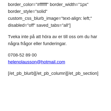
border_color=”#ffffff” border_width=”1px”
border_style=”solid”
custom_css_blurb_image=”text-align: left;”
disabled=”off” saved_tabs=”all”]
Tveka inte på att höra av er till oss om du har
några frågor eller funderingar.
0708-52 89 00
helenolausson@hotmail.com
[/et_pb_blurb][/et_pb_column][/et_pb_section]