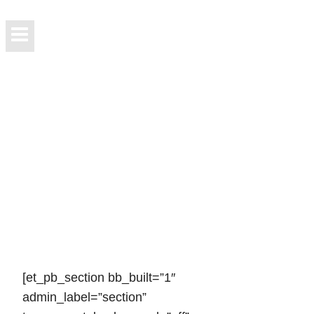
Rhys Wynn Davies
[et_pb_section bb_built=”1″
admin_label=”section”