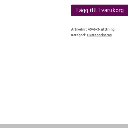
Sitttning
Lägg till i varukorg
mängd
Artikelnr:
4046-3-sitttning
Kategori:
Okategoriserad