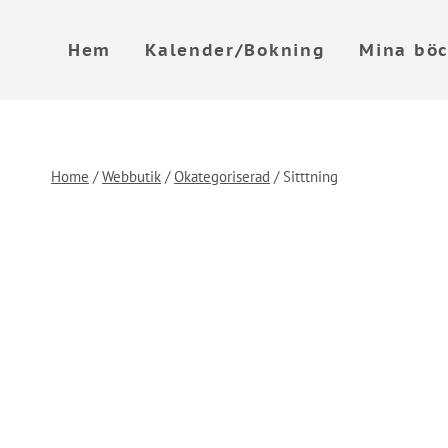
Skip
to
Hem
Kalender/Bokning
Mina böc
content
Home
/
Webbutik
/
Okategoriserad
/
Sitttning