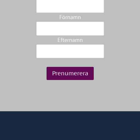
Förnamn
Efternamn