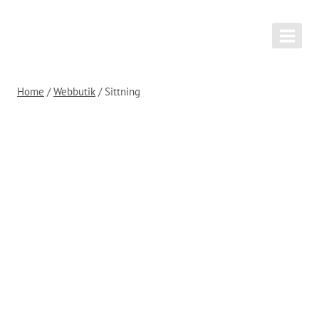
Skip
to
content
Home
/
Webbutik
/
Sittning