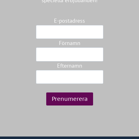
speciella erbjudanden!
E-postadress
Förnamn
Efternamn