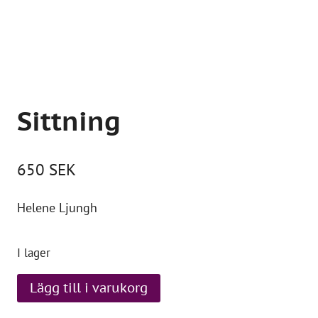
Sittning
650
SEK
Helene Ljungh
I lager
Sittning
Lägg till i varukorg
mängd