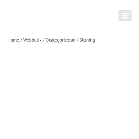
Skip
to
content
Home
/
Webbutik
/
Okategoriserad
/
Sittning