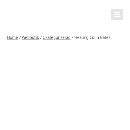
Skip
to
content
Home
/
Webbutik
/
Okategoriserad
/
Healing Colin Bates