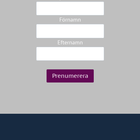
Förnamn
Efternamn