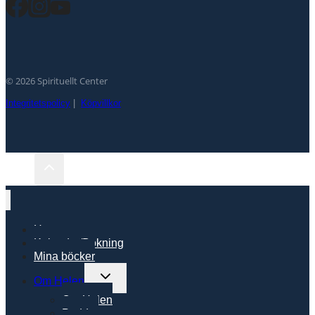
© 2026 Spirituellt Center
Integritetspolicy
|
Köpvillkor
Hem
Kalender/Bokning
Mina böcker
Toggle
Om Helen
child
Om Helen
menu
Poddar