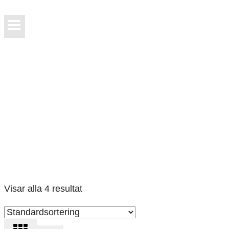
Böcker
Min bok Högkänslighet & Intuition i svensk och
engelsk utgåva. När du köper mina böcker här får du
dem unikt signerade av mig. ♡
Visar alla 4 resultat