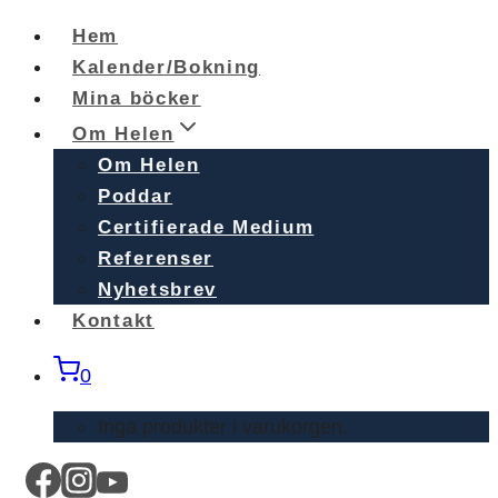
Skip
Hem
to
Kalender/Bokning
content
Mina böcker
Om Helen
Om Helen
Poddar
Certifierade Medium
Referenser
Nyhetsbrev
Kontakt
0
Inga produkter i varukorgen.