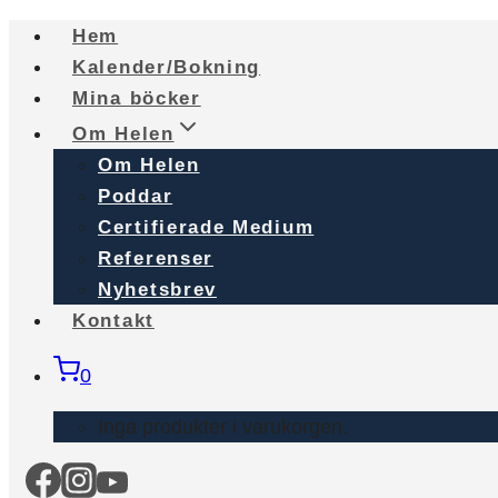
Skip
Hem
to
Kalender/Bokning
content
Mina böcker
Om Helen
Om Helen
Poddar
Certifierade Medium
Referenser
Nyhetsbrev
Kontakt
0
Inga produkter i varukorgen.