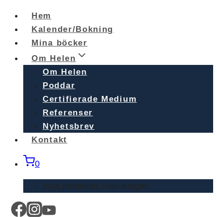
Skip
Hem
to
Kalender/Bokning
content
Mina böcker
Om Helen
Om Helen
Poddar
Certifierade Medium
Referenser
Nyhetsbrev
Kontakt
0
Inga produkter i varukorgen.