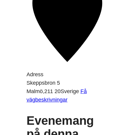
Adress
Skeppsbron 5
Malmö
,
211 20
Sverige
Få
vägbeskrivningar
Evenemang
på denna