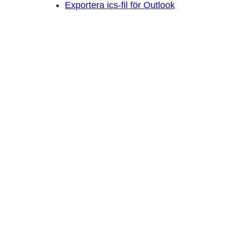
Exportera ics-fil för Outlook
Prenumerera på
mitt nyhetsbrev
Få info om nya evenemang och
speciella erbjudanden!