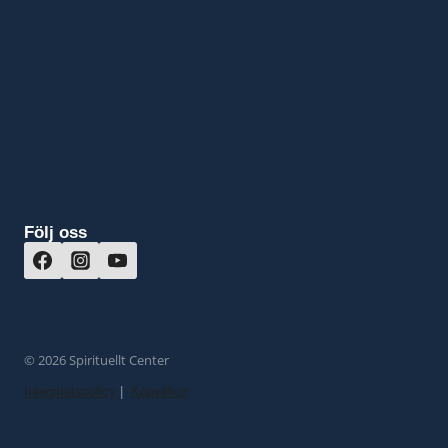
Följ oss
© 2026 Spirituellt Center
Integritetspolicy
|
Köpvillkor