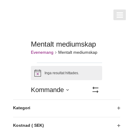
Skip
to
content
Mentalt mediumskap
Evenemang
Mentalt mediumskap
Evenemang
Inga resultat hittades.
Notis
Vy-
Kommande
Göm
Välj
Filter
naviger
Filter
Ändring
datum.
Kategori
Idag
Nästa
Evenemang
Föregående
av
Öppna
Evenemang
någon
filter
Kostnad ( SEK)
av
Prenumerera på kalender
Öppna