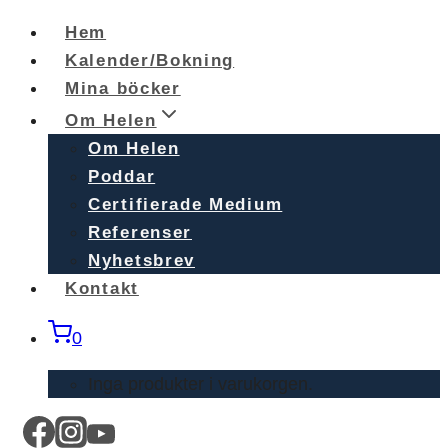
Skip
Hem
to
Kalender/Bokning
content
Mina böcker
Om Helen
Om Helen
Poddar
Certifierade Medium
Referenser
Nyhetsbrev
Kontakt
0
Inga produkter i varukorgen.