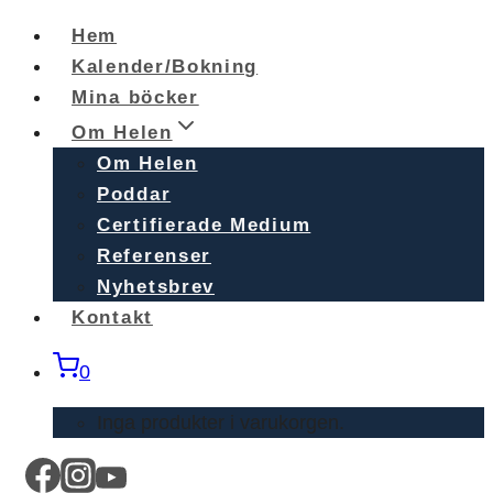
Skip
Hem
to
Kalender/Bokning
content
Mina böcker
Om Helen
Om Helen
Poddar
Certifierade Medium
Referenser
Nyhetsbrev
Kontakt
0
Inga produkter i varukorgen.