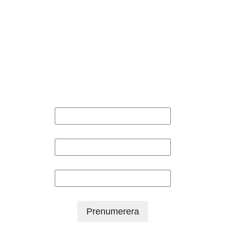
Prenumerera på
mitt nyhetsbrev
Få info om nya evenemang och
speciella erbjudanden!
E-postadress
Förnamn
Efternamn