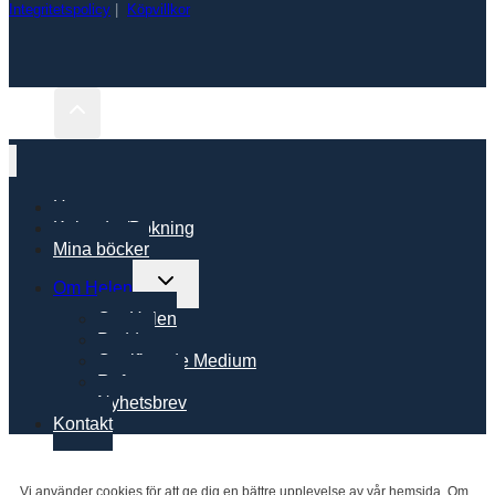
Integritetspolicy
|
Köpvillkor
Hem
Kalender/Bokning
Mina böcker
Toggle
Om Helen
child
Om Helen
menu
Poddar
Certifierade Medium
Referenser
Nyhetsbrev
Kontakt
Vi använder cookies för att ge dig en bättre upplevelse av vår hemsida. Om