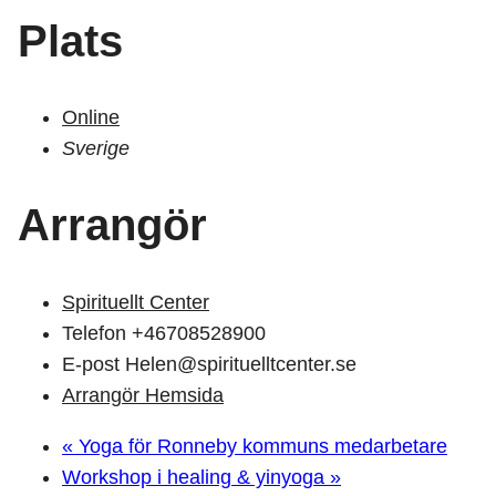
Plats
Online
Sverige
Arrangör
Spirituellt Center
Telefon
+46708528900
E-post
Helen@spirituelltcenter.se
Arrangör Hemsida
«
Yoga för Ronneby kommuns medarbetare
Workshop i healing & yinyoga
»