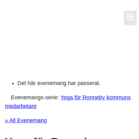
Skip
to
content
Det här evenemang har passerat.
Evenemangs-serie:
Yoga för Ronneby kommuns
medarbetare
« All Evenemang