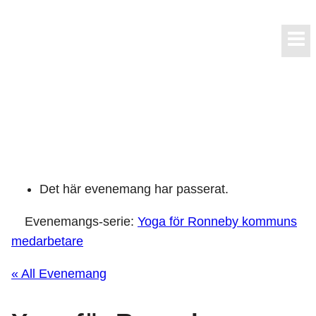
Skip
to
content
Det här evenemang har passerat.
Evenemangs-serie:
Yoga för Ronneby kommuns
medarbetare
« All Evenemang