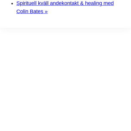
Spirituell kväll andekontakt & healing med
Colin Bates
»
Prenumerera på
mitt nyhetsbrev
Få info om nya evenemang och speciella