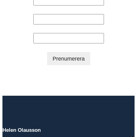
Förnamn
Efternamn
Helen Olausson