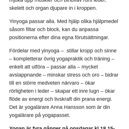
mjuka upp muskler och bindväv runt leder,
skelett och organ djupare in i kroppen.
Yinyoga passar alla. Med hjälp olika hjälpmedel
såsom filtar och block, kan du anpassa
positionerna efter dina egna förutsättningar.
Fördelar med yinyoga – s
tillar kropp och sinne
–
kompletterar övrig yogapraktik och träning –
e
nkelt att utföra – passar alla – m
ycket
avslappnande – m
inskar stress och oro – b
idrar
till en större medveten närvaro – ö
kar
rörligheten i leder – s
kapar ett inre lugn – ö
kar
flöde av energi och livskraft din prana energi.
Det är yogalärare Anna Hansson som är din
yogalärare på yogapasset.
Yogan är fyra gånger på onsdagar kl 18.15-