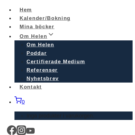
Skip
Hem
to
Kalender/Bokning
content
Mina böcker
Om Helen
Om Helen
Poddar
Certifierade Medium
Referenser
Nyhetsbrev
Kontakt
0
Inga produkter i varukorgen.