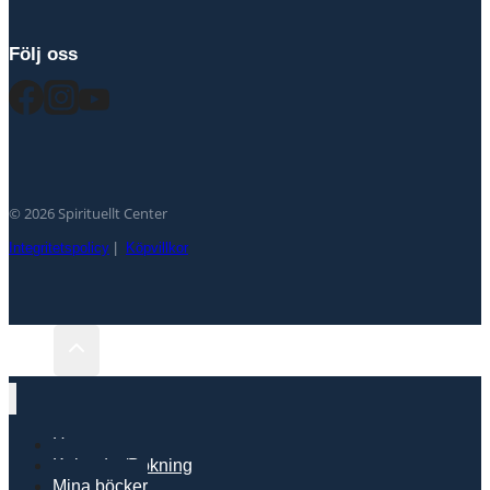
Följ oss
© 2026 Spirituellt Center
Integritetspolicy
|
Köpvillkor
Hem
Kalender/Bokning
Mina böcker