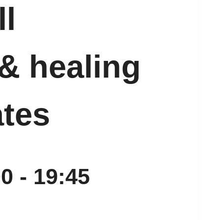
ll
& healing
tes
00
-
19:45