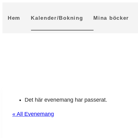
Skip
to
Hem
Kalender/Bokning
Mina böcker
content
Det här evenemang har passerat.
« All Evenemang