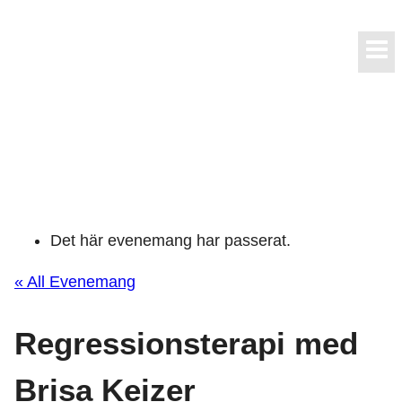
Skip
to
content
Det här evenemang har passerat.
« All Evenemang
Regressionsterapi med
Brisa Keizer