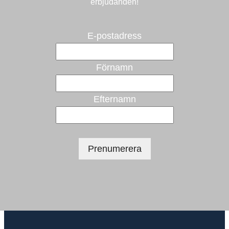
erbjudanden!
E-postadress
Förnamn
Efternamn