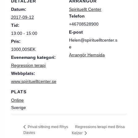
DETALJER
ARRANGÖR
Datum:
Spirituellt Center
Telefon
2017-09-12
+46708528900
Tid:
E-post
13:00 - 15:00
Helen@spirituelltcenter.s
Pris:
e
1000,00SEK
Arrangör Hemsida
Evenemang kategori:
Regression terapi
Webbplats:
www.spirituelltcenter.se
PLATS
Online
Sverige
Regressions terapi med Brisa
Privat sittning med Rhys
Davies
Keizer