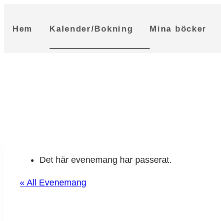
Skip
to
Hem
Kalender/Bokning
Mina böcker
content
Det här evenemang har passerat.
« All Evenemang