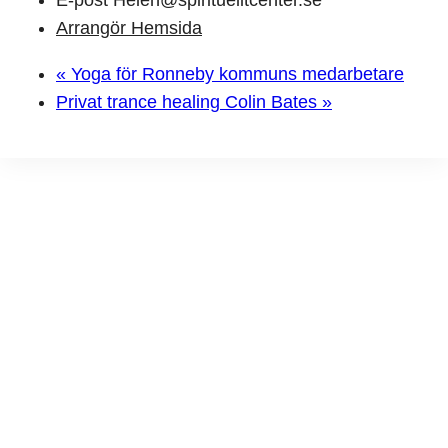
E-post
Helen@spirituelltcenter.se
Arrangör Hemsida
«
Yoga för Ronneby kommuns medarbetare
Privat trance healing Colin Bates
»
Prenumerera på