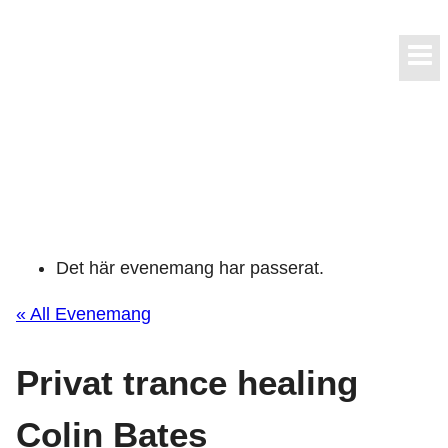
Skip
to
content
Det här evenemang har passerat.
« All Evenemang
Privat trance healing
Colin Bates