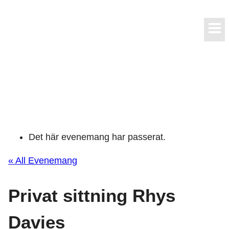
Skip
to
content
Det här evenemang har passerat.
« All Evenemang
Privat sittning Rhys
Davies