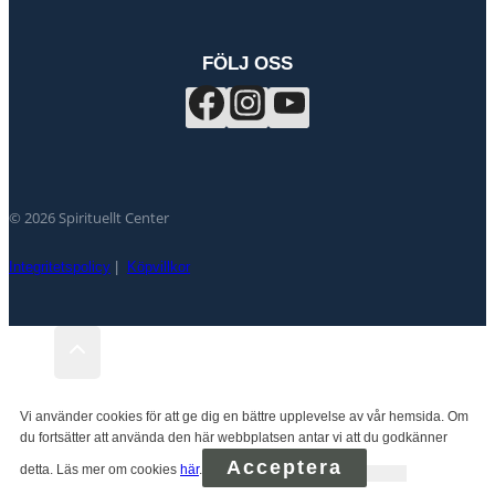
FÖLJ OSS
© 2026 Spirituellt Center
Integritetspolicy
|
Köpvillkor
Vi använder cookies för att ge dig en bättre upplevelse av vår hemsida. Om
du fortsätter att använda den här webbplatsen antar vi att du godkänner
Acceptera
detta. Läs mer om cookies
här
.