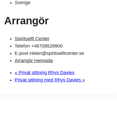
Sverige
Arrangör
Spirituellt Center
Telefon
+46708528900
E-post
Helen@spirituelltcenter.se
Arrangör Hemsida
«
Privat sittning Rhys Davies
Privat sittning med Rhys Davies
»