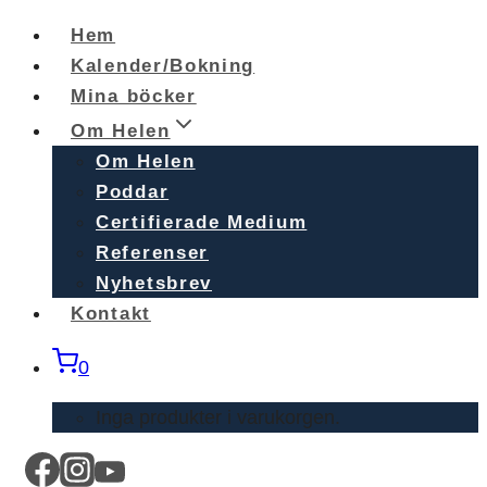
Skip
Hem
to
Kalender/Bokning
content
Mina böcker
Om Helen
Om Helen
Poddar
Certifierade Medium
Referenser
Nyhetsbrev
Kontakt
0
Inga produkter i varukorgen.