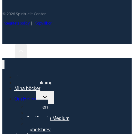
© 2026 Spirituellt Center
Integritetspolicy
|
Köpvillkor
Hem
Kalender/Bokning
Mina böcker
Toggle
Om Helen
child
Om Helen
menu
Poddar
Certifierade Medium
Referenser
Nyhetsbrev