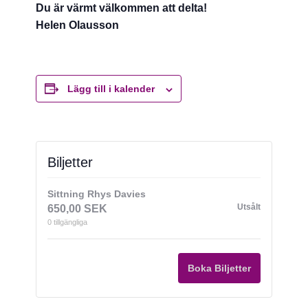
Du är värmt välkommen att delta!
Helen Olausson
Lägg till i kalender
Biljetter
Sittning Rhys Davies
Utsålt
650,00
SEK
0
tillgängliga
Boka Biljetter