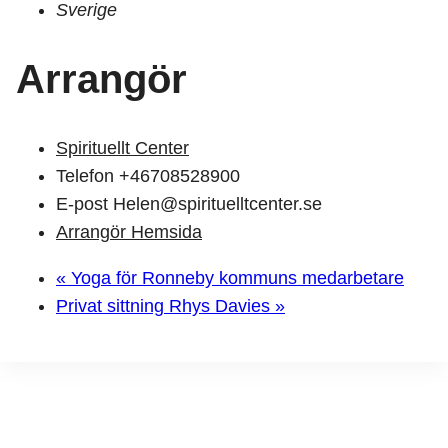
Sverige
Arrangör
Spirituellt Center
Telefon
+46708528900
E-post
Helen@spirituelltcenter.se
Arrangör Hemsida
«
Yoga för Ronneby kommuns medarbetare
Privat sittning Rhys Davies
»