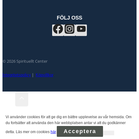
FÖLJ OSS
© 2026 Spirituellt Center
Integritetspolicy
|
Köpvillkor
Vi använder cookies för att ge dig en bättre upplevelse av vår hemsida. Om
du fortsätter att använda den här webbplatsen antar vi att du godkänner
Acceptera
detta. Läs mer om cookies
här
.