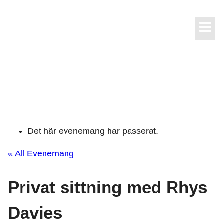
Skip
to
content
Det här evenemang har passerat.
« All Evenemang
Privat sittning med Rhys
Davies