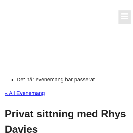
Skip
to
content
Det här evenemang har passerat.
« All Evenemang
Privat sittning med Rhys
Davies