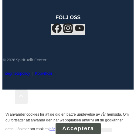
FÖLJ OSS
© 2026 Spirituellt Center
Integritetspolicy
|
Köpvillkor
Vi använder cookies för att ge dig en bättre upplevelse av vår hemsida. Om
du fortsätter att använda den här webbplatsen antar vi att du godkänner
Acceptera
detta. Läs mer om cookies
här
.