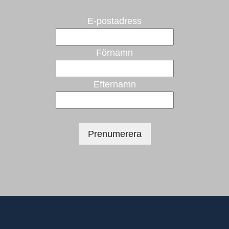
E-postadress
Förnamn
Efternamn