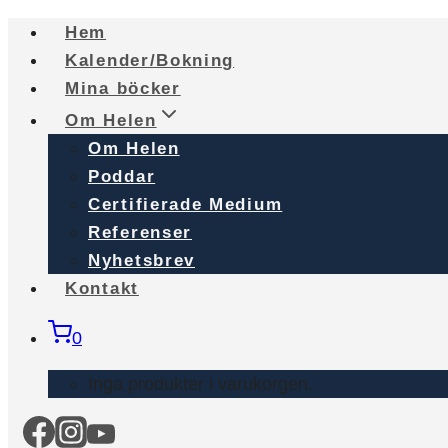
Skip
Hem
to
Kalender/Bokning
content
Mina böcker
Om Helen
Om Helen
Poddar
Certifierade Medium
Referenser
Nyhetsbrev
Kontakt
0
Inga produkter i varukorgen.