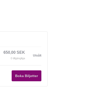
650,00
SEK
Utsålt
0
tillgängliga
Boka Biljetter