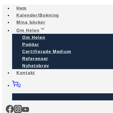
Skip
Hem
to
Kalender/Bokning
content
Mina böcker
Om Helen
Om Helen
Poddar
Certifierade Medium
Referenser
Nyhetsbrev
Kontakt
0
Inga produkter i varukorgen.