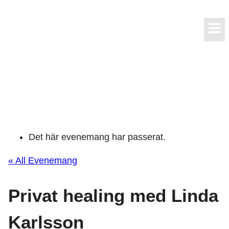
Skip
to
content
Det här evenemang har passerat.
« All Evenemang
Privat healing med Linda
Karlsson