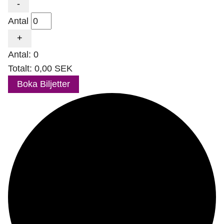
Minska
-
biljettantalet
Antal
för
Healing
Increase
+
ticket
Antal:
0
quantity
Totalt:
0,00
SEK
for
Healing
Boka Biljetter