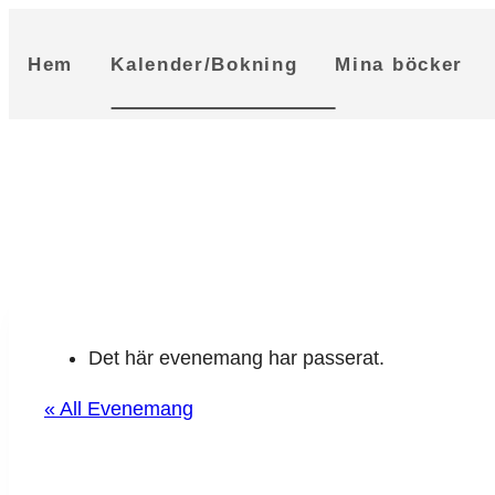
Skip
to
Hem
Kalender/Bokning
Mina böcker
content
Det här evenemang har passerat.
« All Evenemang