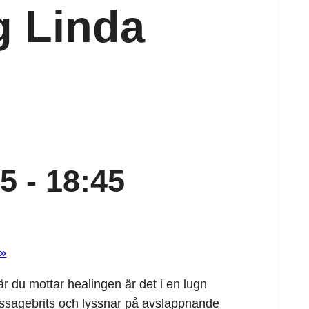
g Linda
45
-
18:45
»
När du mottar healingen är det i en lugn
assagebrits och lyssnar på avslappnande