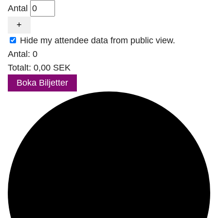
biljettantalet
Antal
för
Healing
Increase
+
Öppet
ticket
Hide my attendee data from public view.
hus
quantity
Antal:
0
for
Healing
Totalt:
0,00
SEK
Öppet
Boka Biljetter
hus