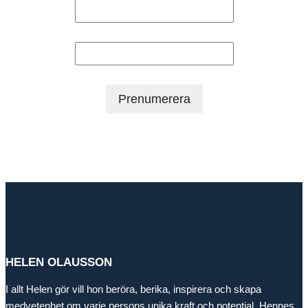
Efternamn
HELEN OLAUSSON
I allt Helen gör vill hon beröra, berika, inspirera och skapa
medvetenhet om varje persons unika kraft och potential. Hennes