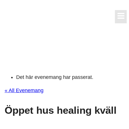
Skip
to
content
Det här evenemang har passerat.
« All Evenemang
Öppet hus healing kväll