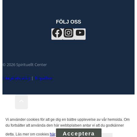
FÖLJ OSS
© 2026 Spirituellt Center
Integritetspolicy
|
Köpvillkor
Vi använder cookies för att ge dig en bättre upplevelse av vår hemsida. Om
du fortsätter att använda den här webbplatsen antar vi att du godkänner
Acceptera
detta. Läs mer om cookies
här
.