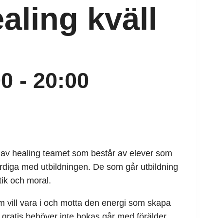
aling kväll
00
-
20:00
ng av healing teamet som består av elever som
ärdiga med utbildningen. De som går utbildning
tik och moral.
m vill vara i och motta den energi som skapa
år gratis behöver inte bokas går med förälder