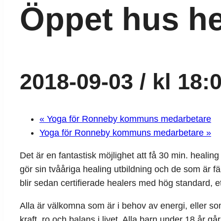
Öppet hus he
2018-09-03 / kl 18:
«
Yoga för Ronneby kommuns medarbetare
Yoga för Ronneby kommuns medarbetare
»
Det är en fantastisk möjlighet att få 30 min. heali
gör sin tvååriga healing utbildning och de som är f
blir sedan certifierade healers med hög standard, e
Alla är välkomna som är i behov av energi, eller so
kraft, ro och balans i livet. Alla barn under 18 år g