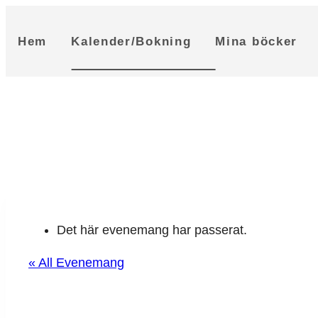
Skip
to
Hem
Kalender/Bokning
Mina böcker
content
Det här evenemang har passerat.
« All Evenemang