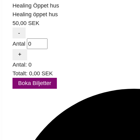
Healing Öppet hus
Healing öppet hus
50,00
SEK
Minska
-
biljettantalet
Antal
för
Healing
Increase
+
Öppet
ticket
Antal:
0
hus
quantity
Totalt:
0,00
SEK
for
Healing
Boka Biljetter
Öppet
hus