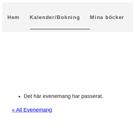
Skip
to
Hem
Kalender/Bokning
Mina böcker
content
Det här evenemang har passerat.
« All Evenemang