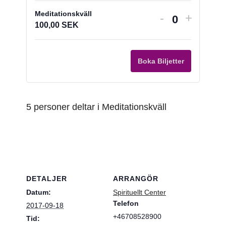
Meditationskväll
Minska
Increas
-
+
Antal
100,00
SEK
biljettantalet
ticket
för
quantit
Meditationsk
for
Boka Biljetter
Meditat
5 personer deltar i Meditationskväll
DETALJER
ARRANGÖR
Datum:
Spirituellt Center
Telefon
2017-09-18
+46708528900
Tid: