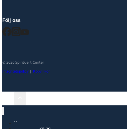
Följ oss
© 2026 Spirituellt Center
Integritetspolicy
|
Köpvillkor
Hem
Kalender/Bokning