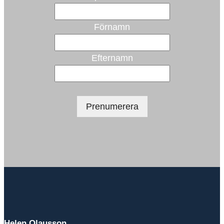
Förnamn
Efternamn
Helen Olausson