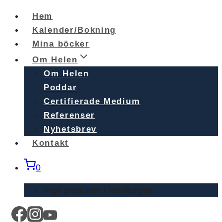
Skip
Hem
to
Kalender/Bokning
content
Mina böcker
Om Helen
Om Helen
Poddar
Certifierade Medium
Referenser
Nyhetsbrev
Kontakt
0
Inga produkter i varukorgen.