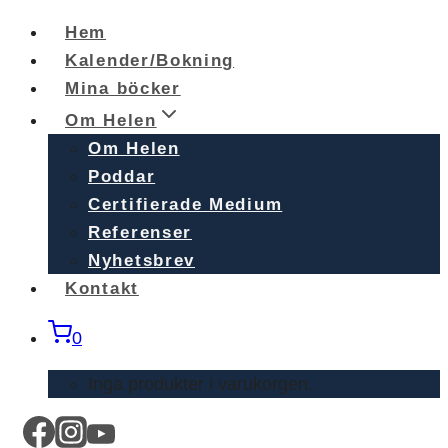
Skip
Hem
to
Kalender/Bokning
content
Mina böcker
Om Helen
Om Helen
Poddar
Certifierade Medium
Referenser
Nyhetsbrev
Kontakt
0
Inga produkter i varukorgen.