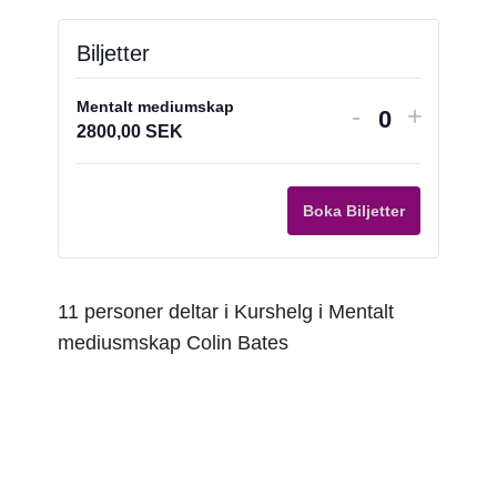
Biljetter
Mentalt mediumskap
Minska
Increas
-
+
Antal
2800,00
SEK
biljettantalet
ticket
för
quantit
Mentalt
for
Boka Biljetter
mediumska
Mentalt
medium
11 personer deltar i Kurshelg i Mentalt
mediusmskap Colin Bates