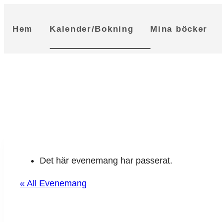
Skip
to
Hem
Kalender/Bokning
Mina böcker
content
Det här evenemang har passerat.
« All Evenemang