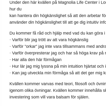
Under den här kvällen på Magnolia Life Center i L
hur du
kan hantera din högkänslighet så att den arbetar fö
använder din högkänslighet till att ge dig intuitiv in
Du kommer få råd och hjälp med vad du kan göra i f
· Varför blir jag trött av att vara högkänslig
· Varför ”orkar” jag inte vara tillsammans med and
· Varför överpresterar jag och har så höga krav på 
· Har alla den här förmågan
· Hur lär jag mig lyssna på min intuition hjärtat och 
· Kan jag utveckla min förmåga så att det ger mig k
Kvällen kommer varvas med teori, filosofi och övnin
igenom olika övningar. Kvällen kommer innehålla s
investering som vill vara balsam för själen.