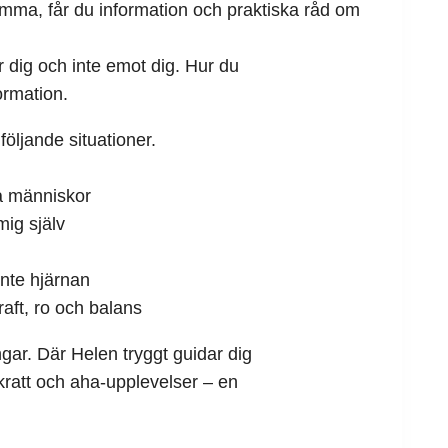
omma, får du information och praktiska råd om
r dig och inte emot dig. Hur du
formation.
öljande situationer.
ra människor
mig själv
inte hjärnan
raft, ro och balans
gar. Där Helen tryggt guidar dig
kratt och aha-upplevelser – en