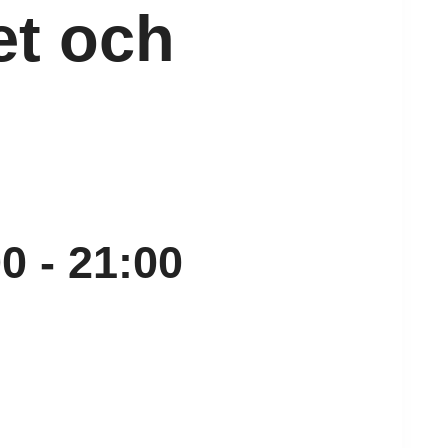
et och
00
-
21:00