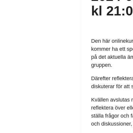
kl 21:
Den här onlinekurs
kommer ha ett spec
på det aktuella äm
gruppen.
Därefter reflekte
diskuterar för at
Kvällen avslutas m
reflektera över e
ställa frågor och 
och diskussioner, 