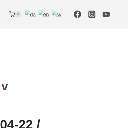
0
 v
04-22 /