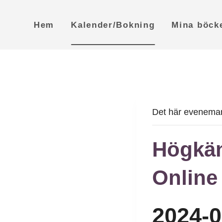
Skip
to
Hem
Kalender/Bokning
Mina böck
content
Det här eveneman
Högkäns
Online
2024-0