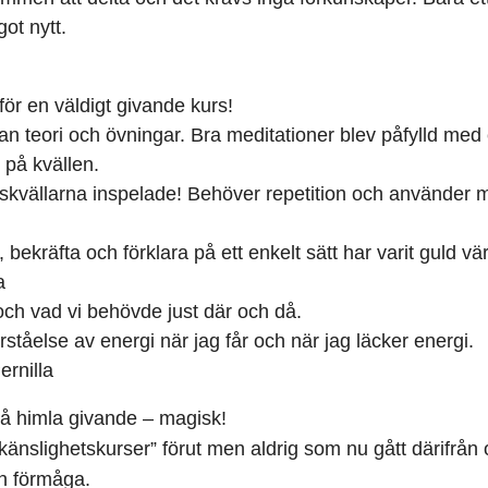
got nytt.
för en väldigt givande kurs!
an teori och övningar. Bra meditationer blev påfylld med 
på kvällen.
urskvällarna inspelade! Behöver repetition och använder 
a, bekräfta och förklara på ett enkelt sätt har varit guld vä
a
och vad vi behövde just där och då.
rståelse av energi när jag får och när jag läcker energi.
ernilla
så himla givande – magisk!
känslighetskurser” förut men aldrig som nu gått därifrån
in förmåga.