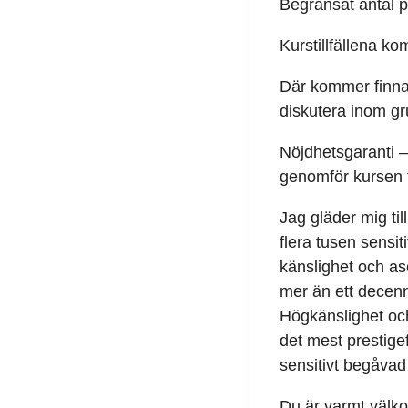
Begränsat antal pl
Kurstillfällena ko
Där kommer finnas
diskutera inom g
Nöjdhetsgaranti –
genomför kursen f
Jag gläder mig til
flera tusen sensit
känslighet och aso
mer än ett decenni
Högkänslighet och 
det mest prestigef
sensitivt begåvad
Du är varmt välko