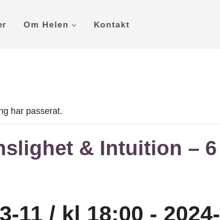
er
Om Helen
Kontakt
g har passerat.
lighet & Intuition – 6
3-11 / kl 18:00
-
2024-