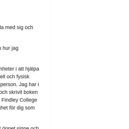
ela med sig och
h hur jag
heter i att hjälpa
ell och fysisk
 person. Jag har i
 och skrivit boken
r Findley College
ghet för dig som
t öppet sinne och