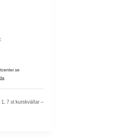
r
tcenter.se
da
1, 7 st kurskvällar –