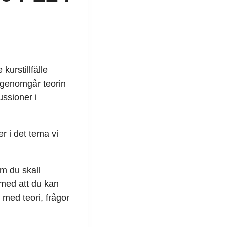
kurstillfälle
g genomgår teorin
ussioner i
r i det tema vi
om du skall
 med att du kan
 med teori, frågor