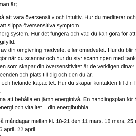
eman är;
å att vara översensitiv och intuitiv. Hur du mediterar och
 att slippa översensitiva symptom.
energisystem. Hur det fungera och vad du kan göra för att h
ifylld.
av din omgivning medvetet eller omedvetet. Hur du bli
gör när du scannar och hur du styr scanningen med tanke
n som skapar din översensitivitet är de verkligen dina?
enden och plats till dig och den du är.
a och helande kapacitet. Hur du skapar kontakten till din
.
a att behålla en jämn energinivå. En handlingsplan för 
energi och vitalitet – din energibubbla.
r på måndagar mellan kl. 18-21 den 11 mars, 18 mars, 25 m
5 april, 22 april