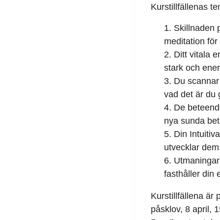
Kurstillfällenas t
Skillnaden p
meditation för
Ditt vitala 
stark och energ
Du scannar 
vad det är du 
De beteende
nya sunda bete
Din Intuitiv
utvecklar dem
Utmaningarn
fasthåller din 
Kurstillfällena ä
påsklov, 8 april, 1