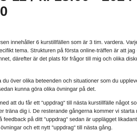
00
en innehåller 6 kurstillfällen som är 3 tim. vardera. Varje 
ifikt tema. Strukturen på första online-träffen är att ja
net, därefter är det plats för frågor till mig och olika disk
ra du över olika beteenden och situationer som du uppleve
t sedan kunna göra olika övningar på det.
ed att du får ett ”uppdrag” till nästa kurstillfälle något s
ller träna dig i. De resterande gångerna kommer vi starta
få feedback på ditt ”uppdrag” sedan är upplägget likadant
övningar och ett nytt ”uppdrag” till nästa gång.