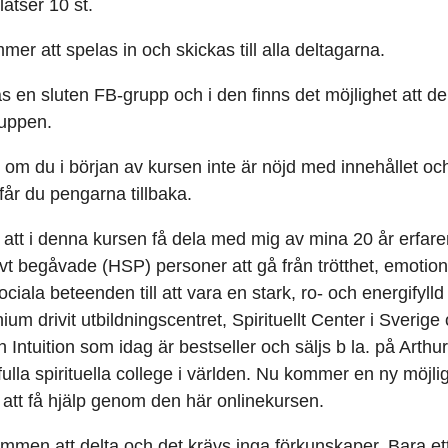
atser 10 st.
mmer att spelas in och skickas till alla deltagarna.
 en sluten FB-grupp och i den finns det möjlighet att d
ruppen.
 om du i början av kursen inte är nöjd med innehållet oc
år du pengarna tillbaka.
l att i denna kursen få dela med mig av mina 20 år erfaren
ivt begåvade (HSP) personer att gå från trötthet, emotion
ciala beteenden till att vara en stark, ro- och energifylld
um drivit utbildningscentret, Spirituellt Center i Sverige
Intuition som idag är bestseller och säljs b la. på Arthu
ulla spirituella college i världen. Nu kommer en ny möjli
 att få hjälp genom den här onlinekursen.
mmen att delta och det krävs inga förkunskaper. Bara et