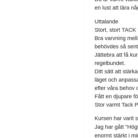
en lust att lära nå
Uttalande
Stort, stort TACK 
Bra varvning mell
behövdes så sent 
Jättebra att få k
regelbundet.
Ditt sätt att stärk
läget och anpass
efter våra behov 
Fått en djupare fö
Stor varmt Tack P
Kursen har varit 
Jag har gått ”Hög
enormt stärkt i m