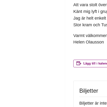
Att vara stolt öve
Känt mig lyft i gr
Jag är helt enkel
Stor kram och Tu
Varmt välkommen
Helen Olausson
Lägg till i kalen
Biljetter
Biljetter är in