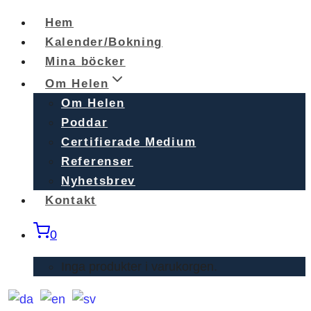
Skip
Hem
to
Kalender/Bokning
content
Mina böcker
Om Helen
Om Helen
Poddar
Certifierade Medium
Referenser
Nyhetsbrev
Kontakt
0
Inga produkter i varukorgen.