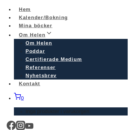
Skip
Hem
to
Kalender/Bokning
content
Mina böcker
Om Helen
Om Helen
Poddar
Certifierade Medium
Referenser
Nyhetsbrev
Kontakt
0
Inga produkter i varukorgen.