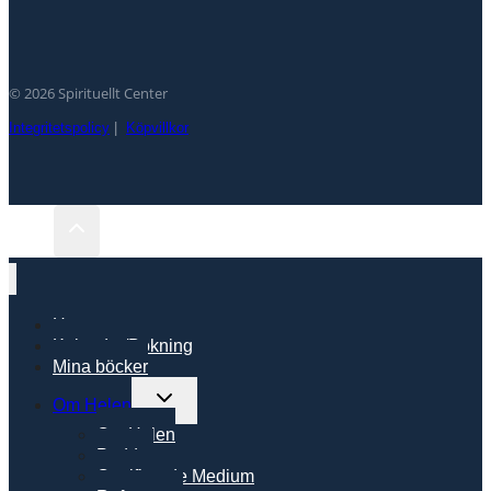
© 2026 Spirituellt Center
Integritetspolicy
|
Köpvillkor
Hem
Kalender/Bokning
Mina böcker
Toggle
Om Helen
child
Om Helen
menu
Poddar
Certifierade Medium