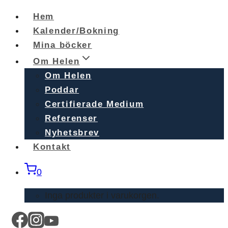
Skip
Hem
to
Kalender/Bokning
content
Mina böcker
Om Helen
Om Helen
Poddar
Certifierade Medium
Referenser
Nyhetsbrev
Kontakt
0
Inga produkter i varukorgen.