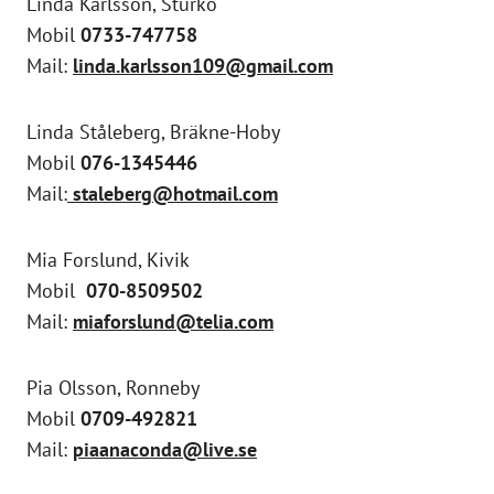
Linda Karlsson, Sturkö
Mobil
0733-747758
Mail:
linda.karlsson109@gmail.com
Linda Ståleberg, Bräkne-Hoby
Mobil
076-1345446
Mail:
staleberg@hotmail.com
Mia Forslund, Kivik
Mobil
070-8509502
Mail:
miaforslund@telia.com
Pia Olsson, Ronneby
Mobil
0709-492821
Mail:
piaanaconda@live.se