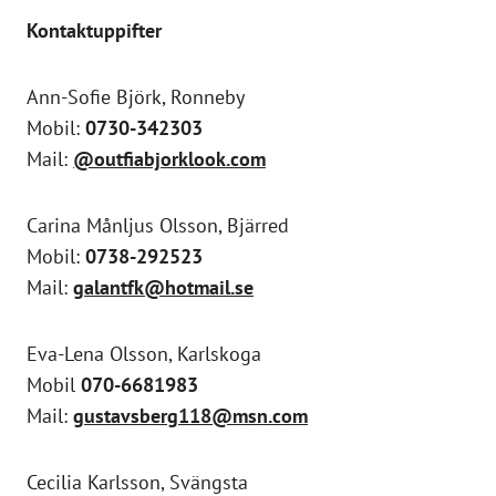
Kontaktuppifter
Ann-Sofie Björk, Ronneby
Mobil:
0730-342303
Mail:
@out
fiabjork
look.com
Carina Månljus Olsson, Bjärred
Mobil:
0738-292523
Mail:
galantfk@hotmail.se
Eva-Lena Olsson, Karlskoga
Mobil
070-6681983
Mail:
gustavsberg118@msn.com
Cecilia Karlsson, Svängsta