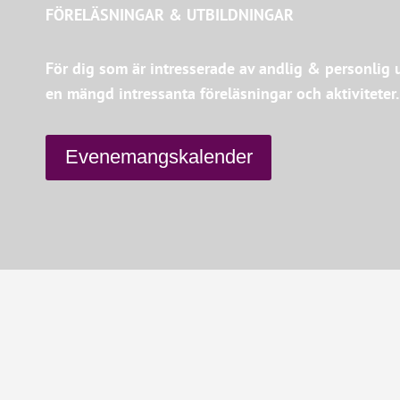
FÖRELÄSNINGAR & UTBILDNINGAR
För dig som är intresserade av andlig & personlig 
en mängd intressanta föreläsningar och aktiviteter.
Evenemangskalender