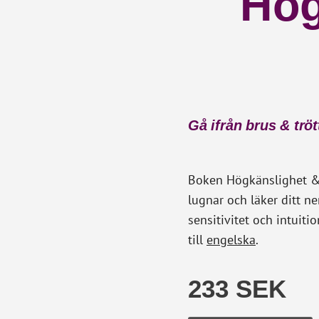
Hög
Gå ifrån brus & trött
Boken Högkänslighet & I
lugnar och läker ditt n
sensitivitet och intuiti
till
engelska
.
233 SEK