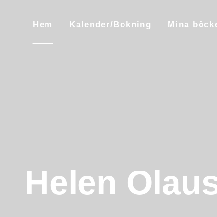
Skip
to
Hem
Kalender/Bokning
Mina böck
content
Helen Olau